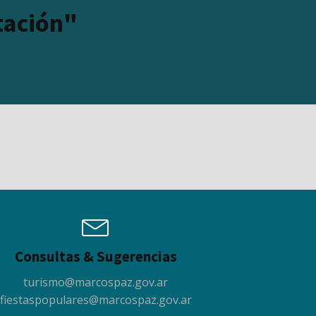
stación"
Consultas & Sugerencias
turismo@marcospaz.gov.ar
fiestaspopulares@marcospaz.gov.ar