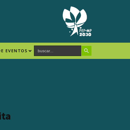
Search Button
Search
DE EVENTOS
for:
ita