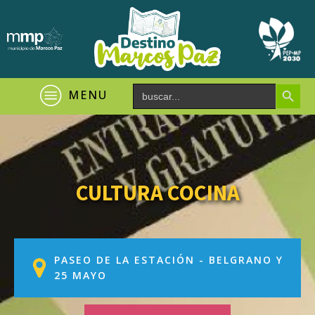
Search Button
Search
MENU
for:
CULTURA COCINA
PASEO DE LA ESTACIÓN - BELGRANO Y
25 MAYO