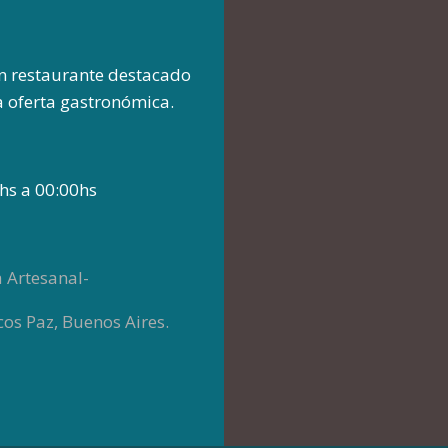
un restaurante destacado
a oferta gastronómica.
hs a 00:00hs
a Artesanal-
cos Paz, Buenos Aires.