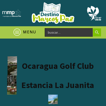
Search Button
Search
MENU
for:
Ocaragua Golf Club
Estancia La Juanita