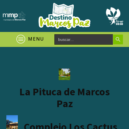
Search Button
Search
MENU
for:
La Pituca de Marcos
Paz
Complejo Los Cactus