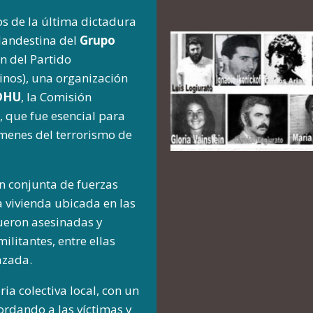
os de la última dictadura
clandestina del
Grupo
n del Partido
inos), una organización
DHU
, la Comisión
 que fue esencial para
menes del terrorismo de
n conjunta de fuerzas
a vivienda ubicada en las
 fueron asesinadas y
litantes, entre ellas
azada.
ia colectiva local, con un
cordando a las víctimas y