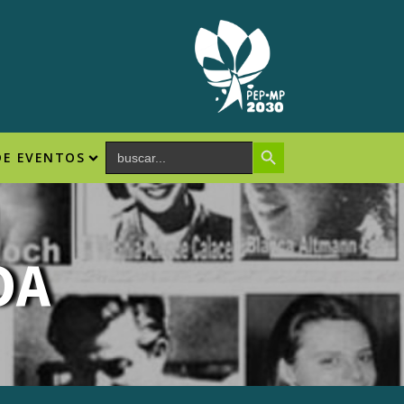
Search Button
Search
DE EVENTOS
for:
OA