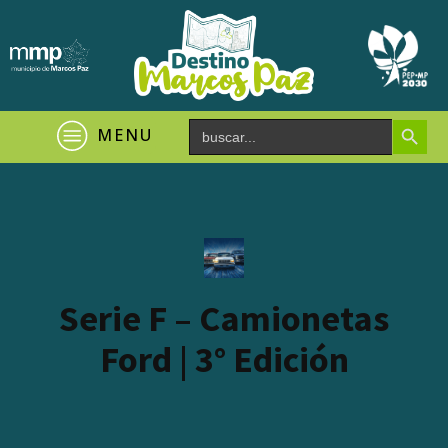
Search Button
Search
MENU
for:
Serie F – Camionetas
Ford | 3° Edición