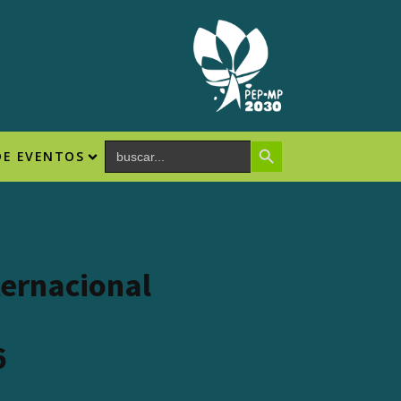
Search Button
Search
DE EVENTOS
for:
ternacional
6