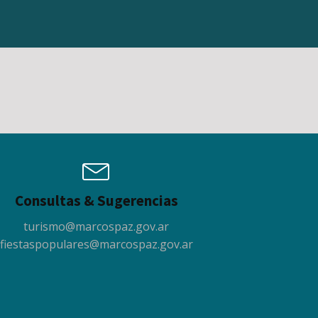
Consultas & Sugerencias
turismo@marcospaz.gov.ar
fiestaspopulares@marcospaz.gov.ar