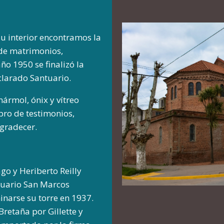
su interior encontramos la
 de matrimonios,
año 1950 se finalizó la
clarado Santuario.
ármol, ónix y vítreo
ibro de testimonios,
gradecer.
go y Heriberto Reilly
tuario San Marcos
inarse su torre en 1937.
retaña por Gillette y