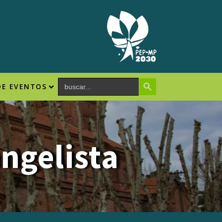
Search Button
Search
DE EVENTOS
for:
ngelista