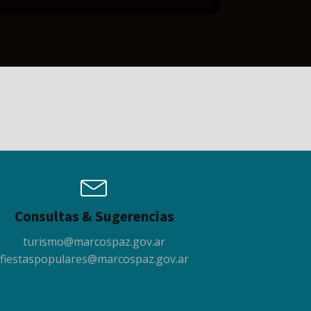
Consultas & Sugerencias
turismo@marcospaz.gov.ar
fiestaspopulares@marcospaz.gov.ar