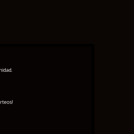
nidad.
rteos!