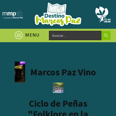
Search Button
Search
MENU
for:
Marcos Paz Vino
Ciclo de Peñas
"Folklore en la