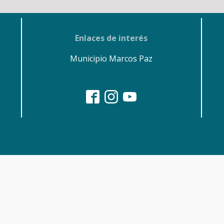
Enlaces de interés
Municipio Marcos Paz